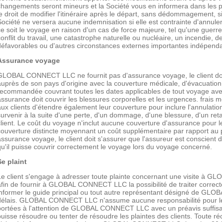
changements seront mineurs et la Société vous en informera dans les pl
le droit de modifier l'itinéraire après le départ, sans dédommagement, si 
Société ne versera aucune indemnisation si elle est contrainte d'annul
ce soit le voyage en raison d'un cas de force majeure, tel qu'une guerr
conflit du travail, une catastrophe naturelle ou nucléaire, un incendie,
défavorables ou d'autres circonstances externes importantes indépendan
Assurance voyage
GLOBAL CONNECT LLC ne fournit pas d'assurance voyage, le client do
auprès de son pays d'origine avec la couverture médicale, d'évacuation
recommandée couvrant toutes les dates applicables de tout voyage 
assurance doit couvrir les blessures corporelles et les urgences. frais
aux clients d'étendre également leur couverture pour inclure l'annulati
survenir à la suite d'une perte, d'un dommage, d'une blessure, d'un re
client. Le coût du voyage n'inclut aucune couverture d'assurance pour le c
couverture distincte moyennant un coût supplémentaire par rapport au p
assurance voyage, le client doit s'assurer que l'assureur est conscient
qu'il puisse couvrir correctement le voyage lors du voyage concerné.
Se plaint
Le client s'engage à adresser toute plainte concernant une visite à
afin de fournir à GLOBAL CONNECT LLC la possibilité de traiter correcte
informer le guide principal ou tout autre représentant désigné de GL
délais. GLOBAL CONNECT LLC n'assume aucune responsabilité pour les
portées à l'attention de GLOBAL CONNECT LLC avec un préavis suf
puisse résoudre ou tenter de résoudre les plaintes des clients. Toute ré