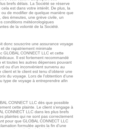
us brefs délais. La Société se réserve
cela est dans votre intérêt. De plus, la
er ou de modifier de quelque manière que
e, des émeutes, une grève civile, un
 des conditions météorologiques
tes de la volonté de la Société.
it donc souscrire une assurance voyage
 et de rapatriement minimale
avec GLOBAL CONNECT LLC et cette
 médicaux. Il est fortement recommandé
on et toutes les autres dépenses pouvant
tard ou d'un inconvénient survenu au
lient et le client est tenu d'obtenir une
rix du voyage. Lors de l'obtention d'une
 du type de voyage à entreprendre afin
 GLOBAL CONNECT LLC dès que possible
ment cette plainte. Le client s'engage à
OBAL CONNECT LLC dans les plus brefs
 plaintes qui ne sont pas correctement
fisant pour que GLOBAL CONNECT LLC
clamation formulée après la fin d'une