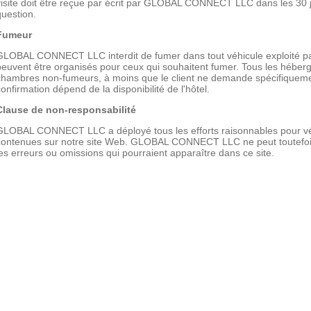
visite doit être reçue par écrit par GLOBAL CONNECT LLC dans les 30 jou
question.
Fumeur
GLOBAL CONNECT LLC interdit de fumer dans tout véhicule exploité par
peuvent être organisés pour ceux qui souhaitent fumer. Tous les hébe
chambres non-fumeurs, à moins que le client ne demande spécifiquem
confirmation dépend de la disponibilité de l'hôtel.
Clause de non-responsabilité
GLOBAL CONNECT LLC a déployé tous les efforts raisonnables pour vérif
contenues sur notre site Web. GLOBAL CONNECT LLC ne peut toutefois
les erreurs ou omissions qui pourraient apparaître dans ce site.