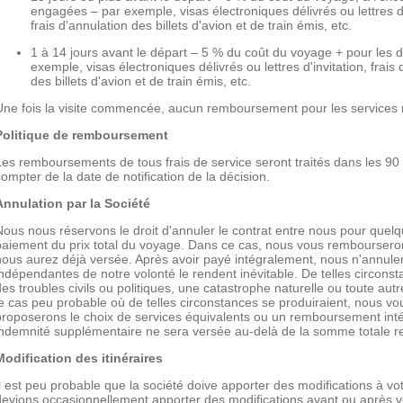
engagées – par exemple, visas électroniques délivrés ou lettres d'
frais d'annulation des billets d'avion et de train émis, etc.
1 à 14 jours avant le départ – 5 % du coût du voyage + pour les
exemple, visas électroniques délivrés ou lettres d'invitation, frais
des billets d'avion et de train émis, etc.
Une fois la visite commencée, aucun remboursement pour les services n
Politique de remboursement
Les remboursements de tous frais de service seront traités dans les 90 
compter de la date de notification de la décision.
Annulation par la Société
Nous nous réservons le droit d'annuler le contrat entre nous pour quelq
paiement du prix total du voyage. Dans ce cas, nous vous rembourser
nous aurez déjà versée. Après avoir payé intégralement, nous n'annuler
indépendantes de notre volonté le rendent inévitable. De telles circonstan
des troubles civils ou politiques, une catastrophe naturelle ou toute au
le cas peu probable où de telles circonstances se produiraient, nous 
proposerons le choix de services équivalents ou un remboursement int
indemnité supplémentaire ne sera versée au-delà de la somme totale re
Modification des itinéraires
Il est peu probable que la société doive apporter des modifications à vo
devions occasionnellement apporter des modifications avant ou après vo