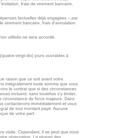
invitation, frais de virement bancaire,
 dépenses factuelles déjà engagées – par
 de virement bancaire, frais d'annulation
on utilisés ne sera accordé.
(quatre-vingt-dix) jours ouvrables à
ue raison que ce soit avant votre
ons intégralement toute somme que vous
ons le contrat que si des circonstances
ces incluent, sans toutefois s'y limiter,
tre circonstance de force majeure. Dans
vous contacterons immédiatement et vous
égral de tout montant payé. Aucune
çue de votre part.
tre visite. Cependant, il se peut que nous
tre réservation. La plupart des