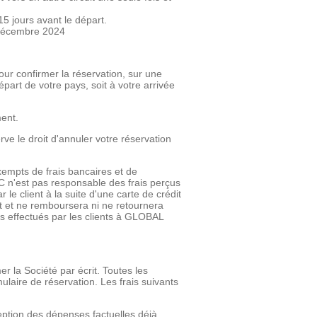
15 jours avant le départ.
1 décembre 2024
our confirmer la réservation, sur une
part de votre pays, soit à votre arrivée
ent.
ve le droit d'annuler votre réservation
mpts de frais bancaires et de
n'est pas responsable des frais perçus
 le client à la suite d'une carte de crédit
it et ne remboursera ni ne retournera
nts effectués par les clients à GLOBAL
r la Société par écrit. Toutes les
ulaire de réservation. Les frais suivants
eption des dépenses factuelles déjà