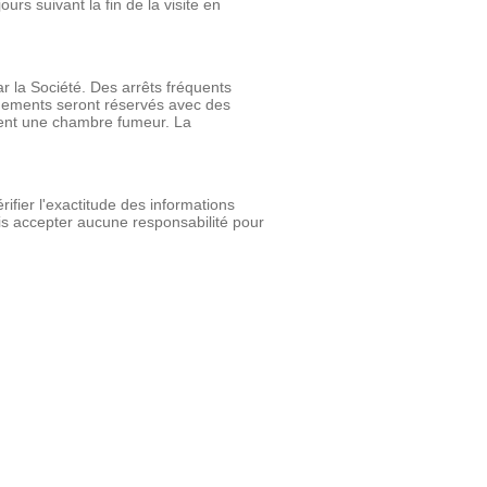
rs suivant la fin de la visite en
 la Société. Des arrêts fréquents
rgements seront réservés avec des
ent une chambre fumeur. La
ier l'exactitude des informations
 accepter aucune responsabilité pour