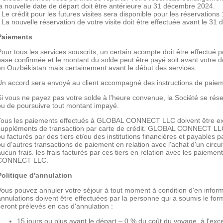
la nouvelle date de départ doit être antérieure au 31 décembre 2024.
- Le crédit pour les futures visites sera disponible pour les réservations 
- La nouvelle réservation de votre visite doit être effectuée avant le 3
Paiements
Pour tous les services souscrits, un certain acompte doit être effectué p
base confirmée et le montant du solde peut être payé soit avant votre dé
en Ouzbékistan mais certainement avant le début des services.
Un accord sera envoyé au client accompagné des instructions de paiem
Si vous ne payez pas votre solde à l'heure convenue, la Société se réser
ou de poursuivre tout montant impayé.
Tous les paiements effectués à GLOBAL CONNECT LLC doivent être exe
suppléments de transaction par carte de crédit. GLOBAL CONNECT LLC 
u facturés par des tiers et/ou des institutions financières et payables par
ou d'autres transactions de paiement en relation avec l'achat d'un circu
aucun frais. les frais facturés par ces tiers en relation avec les paieme
CONNECT LLC.
Politique d'annulation
Vous pouvez annuler votre séjour à tout moment à condition d'en informe
annulations doivent être effectuées par la personne qui a soumis le form
seront prélevés en cas d'annulation :
15 jours ou plus avant le départ – 0 % du coût du voyage, à l'exc